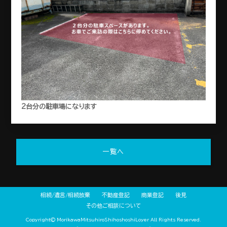
2台分の駐車場になります
一覧へ
相続/遺言/相続放棄
不動産登記
商業登記
後見
その他ご相談について
Copyright©
MorikawaMitsuhiroShihoshoshiLoyer
All Rights Reserved.